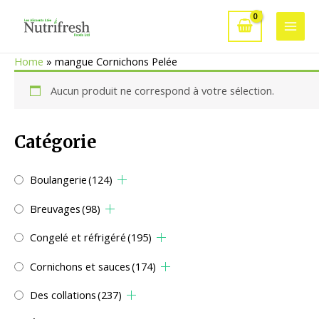
Aller
au
Main
contenu
Home
»
mangue Cornichons Pelée
Men
Aucun produit ne correspond à votre sélection.
Catégorie
Boulangerie
(124)
Breuvages
(98)
Congelé et réfrigéré
(195)
Cornichons et sauces
(174)
Des collations
(237)