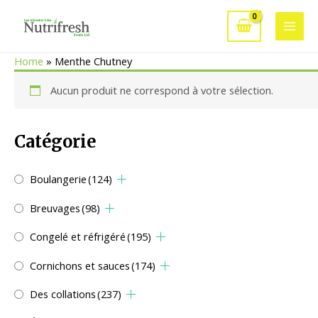
Aller
au
Main
contenu
Home
»
Menthe Chutney
Men
Aucun produit ne correspond à votre sélection.
Catégorie
Boulangerie
(124)
Breuvages
(98)
Congelé et réfrigéré
(195)
Cornichons et sauces
(174)
Des collations
(237)