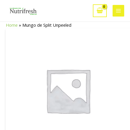
Aller
au
Main
contenu
Home
»
Mungo de Split Unpeeled
Men