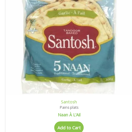
Santosh
Pains plats
Naan À L’Ail
Add to Cart