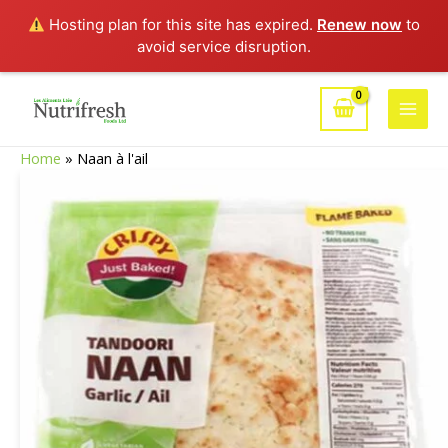
Hosting plan for this site has expired.
Renew now
to
avoid service disruption.
Aller
au
Main
contenu
Home
»
Naan à l'ail
Men