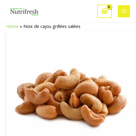
Aller
au
Main
contenu
Home
»
Noix de cajou grillées salées
Men