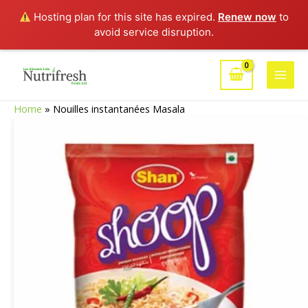
Hosting plan for this site has expired.
Renew now
to
avoid service disruption.
Aller
au
Main
contenu
Home
»
Nouilles instantanées Masala
Men