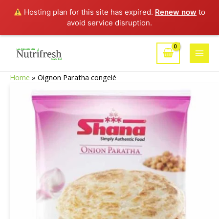
Hosting plan for this site has expired.
Renew now
to
avoid service disruption.
Aller
au
Main
contenu
Home
»
Oignon Paratha congelé
Men