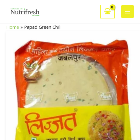
Aller
au
Main
contenu
Home
»
Papad Green Chili
Men