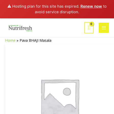
⚠️ Hosting plan for this site has expired.
Renew now
to
avoid service disruption.
Aller
au
Main
contenu
Home
»
Pava BHAJI Masala
Men