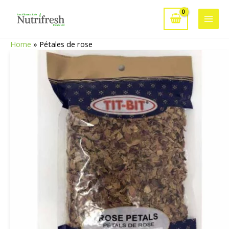
Aller
au
Main
contenu
Home
»
Pétales de rose
Men