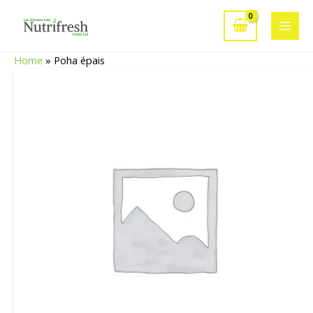
Aller
au
Main
contenu
Home
»
Poha épais
Men