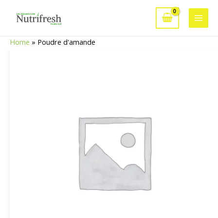
Aller
au
Main
contenu
Home
»
Poudre d'amande
Men