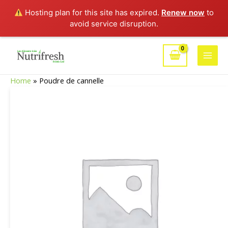
Hosting plan for this site has expired.
Renew now
to
avoid service disruption.
Aller
au
Main
contenu
Home
»
Poudre de cannelle
Men