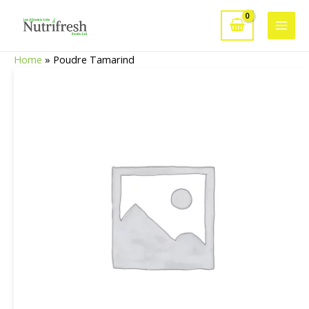
Aller
au
Main
contenu
Home
»
Poudre Tamarind
Men