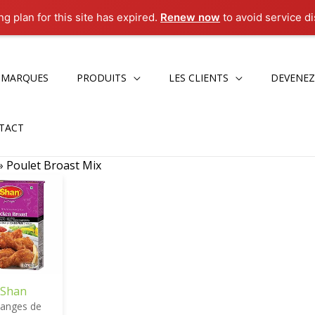
g plan for this site has expired.
Renew now
to avoid service di
 MARQUES
PRODUITS
LES CLIENTS
DEVENEZ
TACT
»
Poulet Broast Mix
Shan
langes de