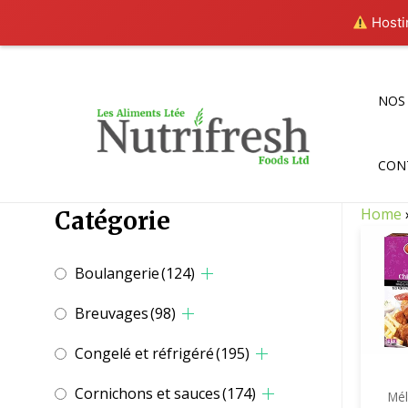
Hostin
Aller
au
contenu
NOS
CON
Home
Catégorie
Boulangerie
(124)
Breuvages
(98)
Congelé et réfrigéré
(195)
Cornichons et sauces
(174)
Mé