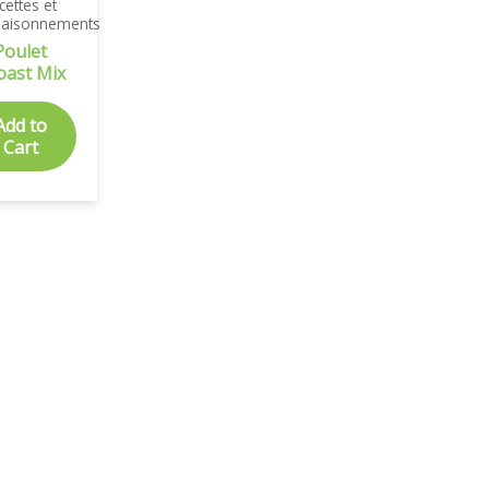
cettes et
saisonnements
Poulet
oast Mix
Add to
Cart