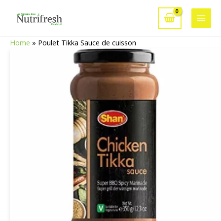
Aller
au
Main
contenu
Home
»
Poulet Tikka Sauce de cuisson
Men