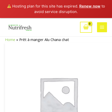
Hosting plan for this site has expired.
Renew now
to
avoid service disruption.
Aller
au
Main
contenu
Home
»
Prêt à manger Alu Chana chat
Men