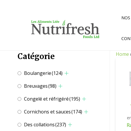
Aller
au
contenu
NOS
CON
Home
Catégorie
Boulangerie
(124)
Breuvages
(98)
Congelé et réfrigéré
(195)
Cornichons et sauces
(174)
e
Des collations
(237)
R