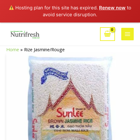
Hosting plan for this site has expired.
Renew now
to
avoid service disruption.
Aller
au
Main
contenu
Home
»
Rize Jasmine/Rouge
Men