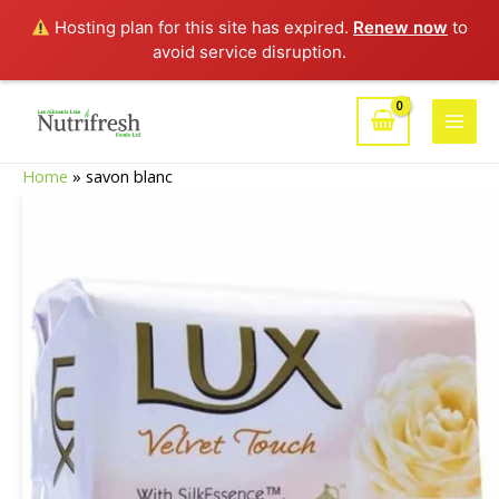
Hosting plan for this site has expired.
Renew now
to
avoid service disruption.
Aller
au
Main
contenu
Home
»
savon blanc
Men