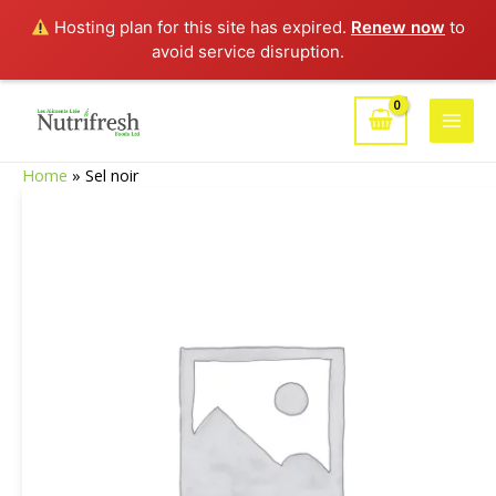
Hosting plan for this site has expired.
Renew now
to
avoid service disruption.
Aller
au
Main
contenu
Home
»
Sel noir
Men