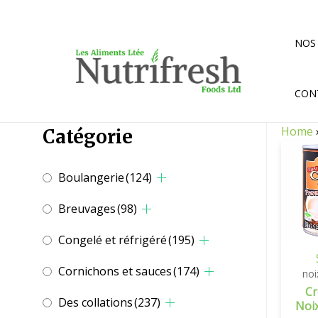
Aller
au
contenu
NOS
CON
Home
Catégorie
Boulangerie
(124)
Breuvages
(98)
Congelé et réfrigéré
(195)
Cornichons et sauces
(174)
noi
C
Des collations
(237)
Noi