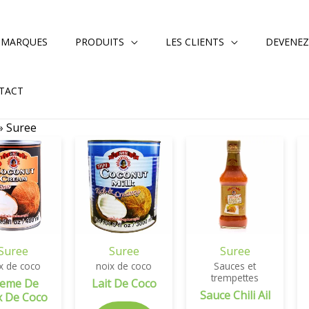
 MARQUES
PRODUITS
LES CLIENTS
DEVENEZ
TACT
»
Suree
Suree
Suree
Suree
x de coco
noix de coco
Sauces et
trempettes
reme De
Lait De Coco
Sauce Chili Ail
x De Coco