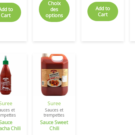
Choix
Add to
Add to
des
Cart
Cart
options
Suree
Suree
auces et
Sauces et
empettes
trempettes
Sauce
Sauce Sweet
acha Chili
Chili