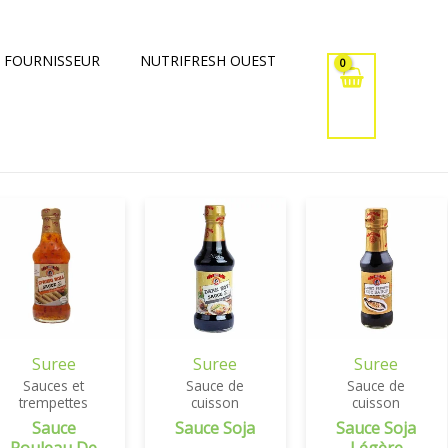
 FOURNISSEUR
NUTRIFRESH OUEST
Suree
Suree
Suree
Sauces et
Sauce de
Sauce de
trempettes
cuisson
cuisson
Sauce
Sauce Soja
Sauce Soja
Rouleau De
Légère