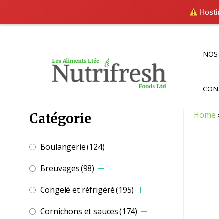
Hostin
Aller
au
contenu
NOS
CON
Home
Catégorie
Boulangerie
(124)
Breuvages
(98)
Congelé et réfrigéré
(195)
Cornichons et sauces
(174)