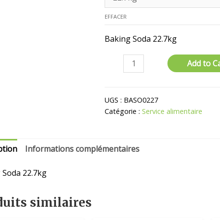
EFFACER
Baking Soda 22.7kg
quantité
Add to C
de
Bicarbonate
De
UGS :
BASO0227
Soude
Catégorie :
Service alimentaire
ption
Informations complémentaires
 Soda 22.7kg
uits similaires