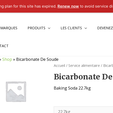
g plan for this site has expired.
Renew now
to avoid service di
 MARQUES
PRODUITS
LES CLIENTS
DEVENEZ
TACT
»
Shop
»
Bicarbonate De Soude
Accueil
/
Service alimentaire
/ Bica
Bicarbonate De
Baking Soda 22.7kg