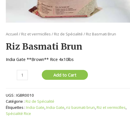
Accueil
/
Riz et vermicilles
/
Riz de Spécialité
/ Riz Basmati Brun
Riz Basmati Brun
India Gate **Brown** Rice 4x10lbs
quantité
Add to Cart
de
Riz
Basmati
UGS :
IGBR0010
Brun
Catégorie :
Riz de Spécialité
Étiquettes :
India Gate
,
India Gate
,
riz basmati brun
,
Riz et vermicilles
,
Spécialité Rice