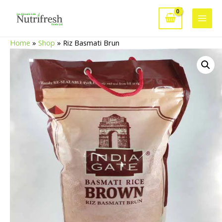
Aller
au
Main
contenu
Home
»
Shop
»
Riz Basmati Brun
Men