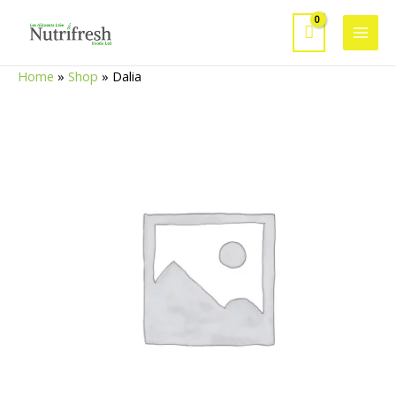
Aller
au
Main
contenu
Home
»
Shop
»
Dalia
Men