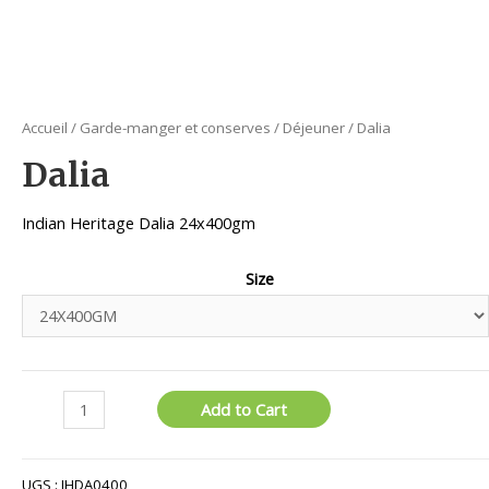
Accueil
/
Garde-manger et conserves
/
Déjeuner
/ Dalia
Dalia
Indian Heritage Dalia 24x400gm
Size
quantité
Add to Cart
de
Dalia
UGS :
IHDA0400_