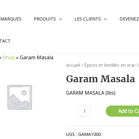
 MARQUES
PRODUITS
LES CLIENTS
DEVENEZ
TACT
»
Shop
»
Garam Masala
Accueil
/
Épices et lentilles en vrac
/
Garam Masala
GARAM MASALA (lbs)
quantité
Add to C
de
Garam
Masala
UGS :
GAMA1000