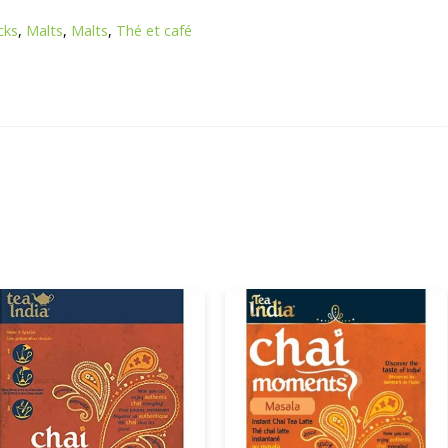
cks
,
Malts
,
Malts
,
Thé et café