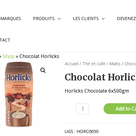
 MARQUES
PRODUITS
LES CLIENTS
DEVENEZ
TACT
»
Shop
»
Chocolat Horlicks
Accueil
/
Thé et café
/
Malts
/ Choco
Chocolat Horli
Horlicks Chocolate 6x500gm
quantité
Add to C
de
Chocolat
Horlicks
UGS :
HORC0650