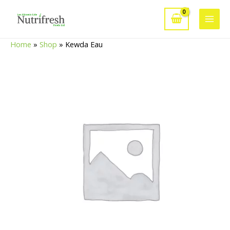
Aller
au
Main
contenu
Home
»
Shop
»
Kewda Eau
Men