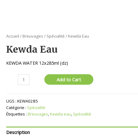
Accueil
/
Breuvages
/
Spécialité
/ Kewda Eau
Kewda Eau
KEWDA WATER 12x285ml (dz)
quantité
Add to Cart
de
Kewda
Eau
UGS :
KEWA0285
Catégorie :
Spécialité
Étiquettes :
Breuvages
,
Kewda eau
,
Spécialité
Description