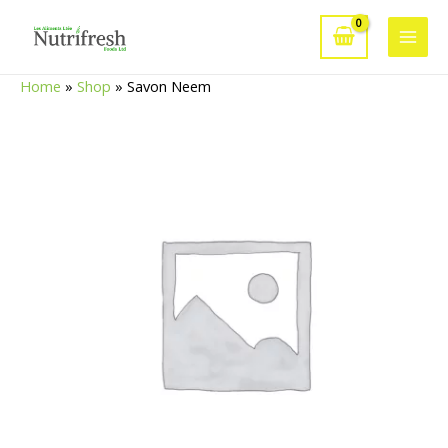
Aller
au
Main
contenu
Home
»
Shop
»
Savon Neem
Men