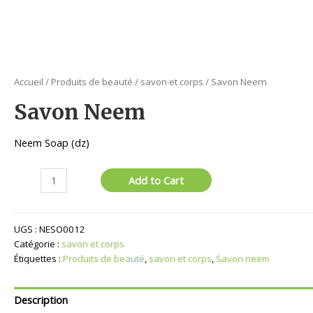
Accueil
/
Produits de beauté
/
savon et corps
/ Savon Neem
Savon Neem
Neem Soap (dz)
quantité
Add to Cart
de
Savon
Neem
UGS :
NESO0012
Catégorie :
savon et corps
Étiquettes :
Produits de beauté
,
savon et corps
,
Savon neem
Description