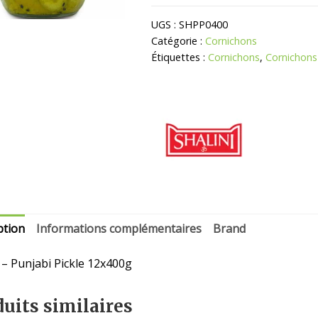
Punjabi
Cornichons
UGS :
SHPP0400
Catégorie :
Cornichons
Étiquettes :
Cornichons
,
Cornichons
ption
Informations complémentaires
Brand
i – Punjabi Pickle 12x400g
uits similaires