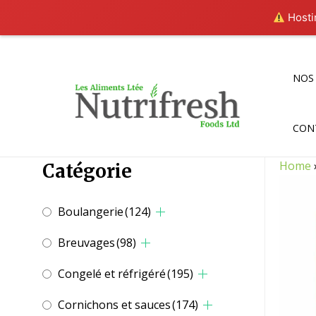
Hostin
Aller
au
contenu
NOS
CON
Home
Catégorie
Boulangerie
(124)
Breuvages
(98)
Congelé et réfrigéré
(195)
Cornichons et sauces
(174)