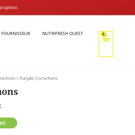
sruption.
 FOURNISSEUR
NUTRIFRESH OUEST
nichons
/ Punjabi Cornichons
hons
g
art