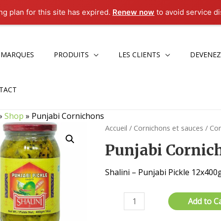
g plan for this site has expired.
Renew now
to avoid service di
 MARQUES
PRODUITS
LES CLIENTS
DEVENEZ
TACT
»
Shop
»
Punjabi Cornichons
Accueil
/
Cornichons et sauces
/
Cor
Punjabi Cornic
Shalini – Punjabi Pickle 12x400
quantité
Add to C
de