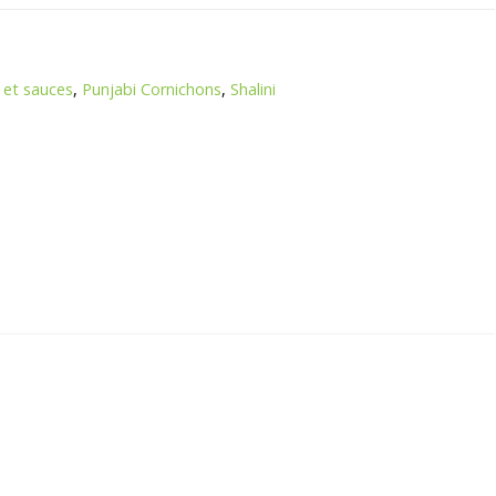
 et sauces
,
Punjabi Cornichons
,
Shalini