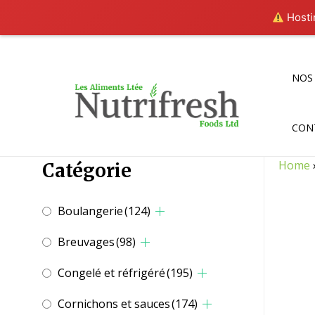
Hostin
Aller
au
contenu
NOS
CON
Home
Catégorie
Boulangerie
(124)
Breuvages
(98)
Congelé et réfrigéré
(195)
Cornichons et sauces
(174)