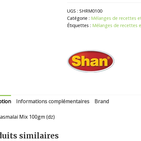
Rasmalai
Mix
UGS :
SHRM0100
Catégorie :
Mélanges de recettes e
Étiquettes :
Mélanges de recettes 
ption
Informations complémentaires
Brand
asmalai Mix 100gm (dz)
uits similaires