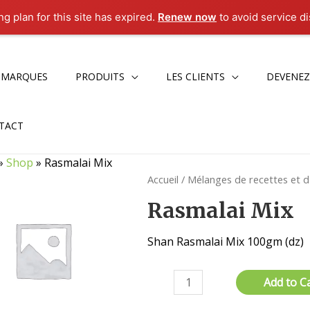
g plan for this site has expired.
Renew now
to avoid service di
 MARQUES
PRODUITS
LES CLIENTS
DEVENEZ
TACT
»
Shop
»
Rasmalai Mix
Accueil
/
Mélanges de recettes et 
Rasmalai Mix
Shan Rasmalai Mix 100gm (dz)
quantité
Add to C
de