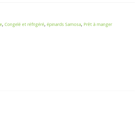
e
,
Congelé et réfrigéré
,
épinards Samosa
,
Prêt à manger