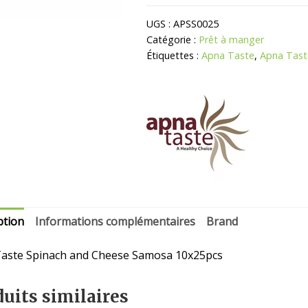
Épinards
Samosa
UGS :
APSS0025
Catégorie :
Prêt à manger
Étiquettes :
Apna Taste
,
Apna Tast
ption
Informations complémentaires
Brand
aste Spinach and Cheese Samosa 10x25pcs
uits similaires