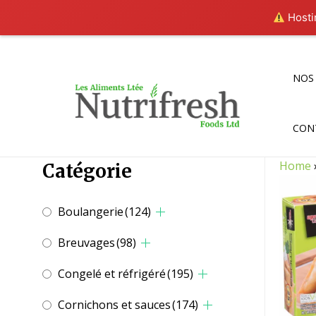
Hostin
Aller
au
contenu
NOS
CON
Home
Catégorie
Boulangerie
(124)
Breuvages
(98)
Congelé et réfrigéré
(195)
Cornichons et sauces
(174)