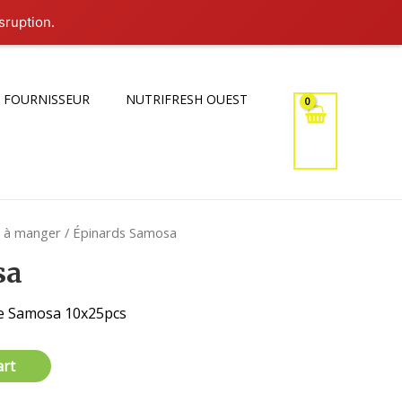
sruption.
 FOURNISSEUR
NUTRIFRESH OUEST
t à manger
/ Épinards Samosa
sa
e Samosa 10x25pcs
art