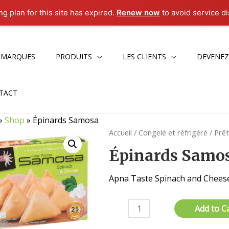
g plan for this site has expired.
Renew now
to avoid service di
 MARQUES
PRODUITS
LES CLIENTS
DEVENEZ
TACT
»
Shop
»
Épinards Samosa
Accueil
/
Congelé et réfrigéré
/
Prê
Épinards Samo
Apna Taste Spinach and Chees
quantité
Add to C
de