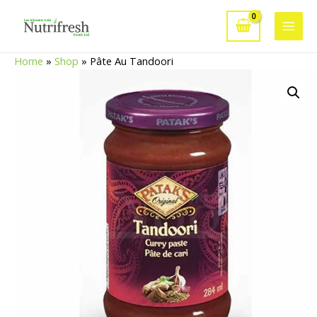
Aller
au
Main
contenu
Home
»
Shop
»
Pâte Au Tandoori
Men