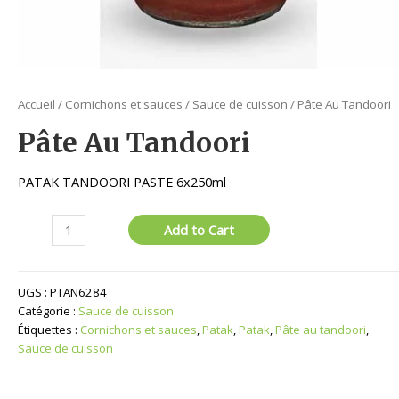
Accueil
/
Cornichons et sauces
/
Sauce de cuisson
/ Pâte Au Tandoori
Pâte Au Tandoori
PATAK TANDOORI PASTE 6x250ml
quantité
Add to Cart
de
Pâte
Au
UGS :
PTAN6284
Tandoori
Catégorie :
Sauce de cuisson
Étiquettes :
Cornichons et sauces
,
Patak
,
Patak
,
Pâte au tandoori
,
Sauce de cuisson