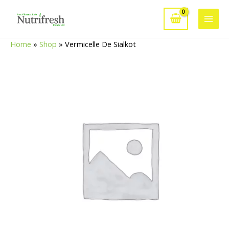
Aller
au
Main
contenu
Home
»
Shop
»
Vermicelle De Sialkot
Men