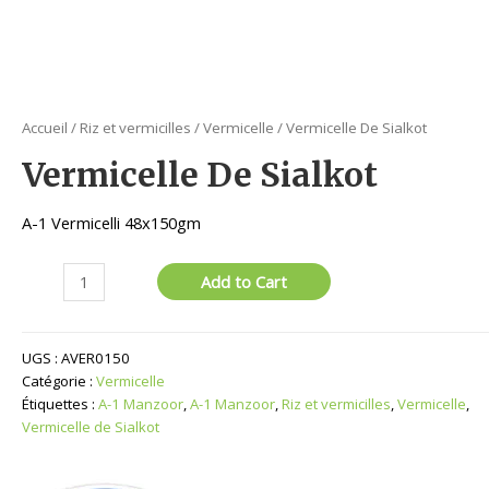
Accueil
/
Riz et vermicilles
/
Vermicelle
/ Vermicelle De Sialkot
Vermicelle De Sialkot
A-1 Vermicelli 48x150gm
quantité
Add to Cart
de
Vermicelle
De
UGS :
AVER0150
Sialkot
Catégorie :
Vermicelle
Étiquettes :
A-1 Manzoor
,
A-1 Manzoor
,
Riz et vermicilles
,
Vermicelle
,
Vermicelle de Sialkot