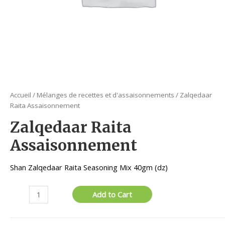
Accueil
/
Mélanges de recettes et d'assaisonnements
/ Zalqedaar
Raita Assaisonnement
Zalqedaar Raita
Assaisonnement
Shan Zalqedaar Raita Seasoning Mix 40gm (dz)
quantité
Add to Cart
de
Zalqedaar