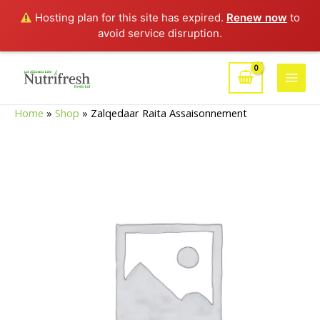
Hosting plan for this site has expired.
Renew now
to
avoid service disruption.
Aller
au
Main
contenu
Home
»
Shop
»
Zalqedaar Raita Assaisonnement
Men