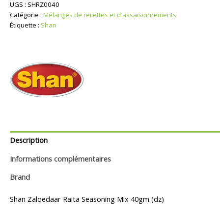
Raita
UGS :
SHRZ0040
Assaisonnement
Catégorie :
Mélanges de recettes et d'assaisonnements
Étiquette :
Shan
Description
Informations complémentaires
Brand
Shan Zalqedaar Raita Seasoning Mix 40gm (dz)