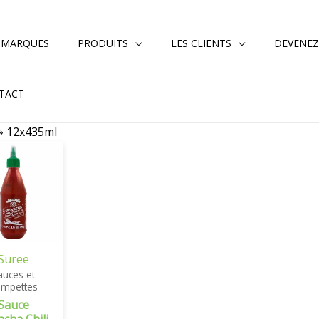
 MARQUES
PRODUITS
LES CLIENTS
DEVENEZ
TACT
»
12x435ml
Suree
auces et
empettes
Sauce
acha Chili