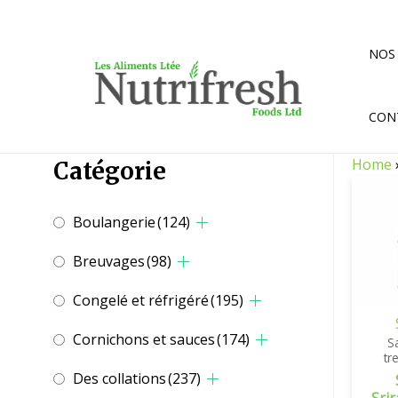
Aller
au
contenu
NOS
CON
Home
Catégorie
Boulangerie
(124)
Breuvages
(98)
Congelé et réfrigéré
(195)
Cornichons et sauces
(174)
S
tr
Des collations
(237)
Srir