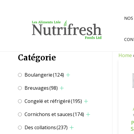
Aller
au
contenu
NOS
CON
Home
Catégorie
Boulangerie
(124)
Breuvages
(98)
Congelé et réfrigéré
(195)
Cornichons et sauces
(174)
P
Des collations
(237)
S