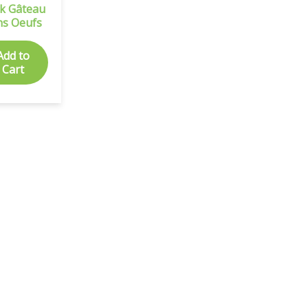
k Gâteau
ns Oeufs
Add to
Cart