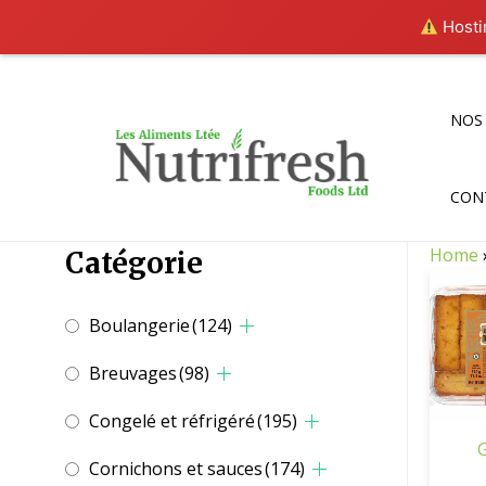
Hostin
Aller
au
contenu
NOS
CON
Home
Catégorie
Boulangerie
(124)
Breuvages
(98)
Congelé et réfrigéré
(195)
Cornichons et sauces
(174)