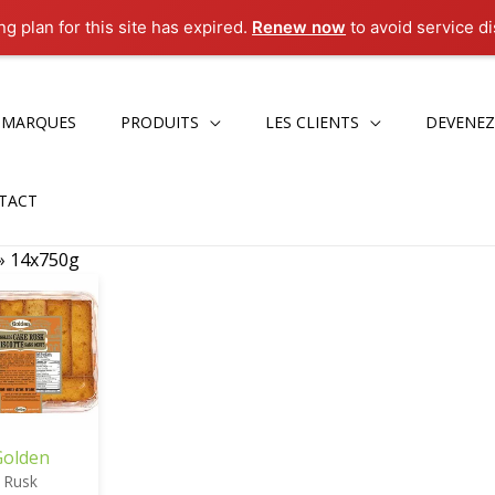
g plan for this site has expired.
Renew now
to avoid service di
 MARQUES
PRODUITS
LES CLIENTS
DEVENEZ
TACT
»
14x750g
Golden
Rusk