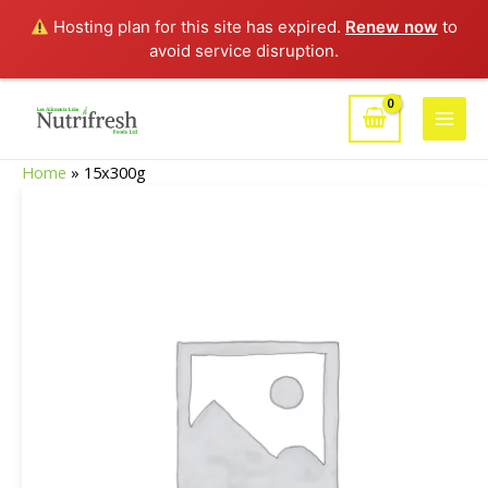
Hosting plan for this site has expired.
Renew now
to
avoid service disruption.
Aller
au
Main
contenu
Home
»
15x300g
Men