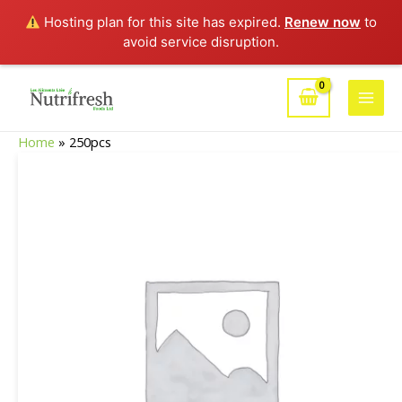
Hosting plan for this site has expired.
Renew now
to
avoid service disruption.
Aller
au
Main
contenu
Home
»
250pcs
Men