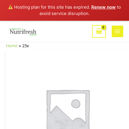
Hosting plan for this site has expired.
Renew now
to
avoid service disruption.
Aller
au
Main
contenu
Home
»
25x
Men