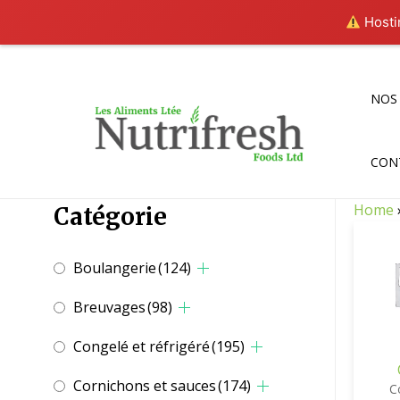
Hostin
Aller
au
contenu
NOS
CON
Home
Catégorie
Boulangerie
(124)
Breuvages
(98)
Congelé et réfrigéré
(195)
Cornichons et sauces
(174)
C