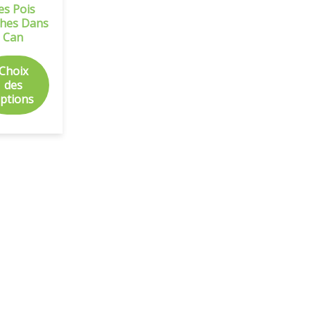
es Pois
ches Dans
Can
Choix
des
ptions