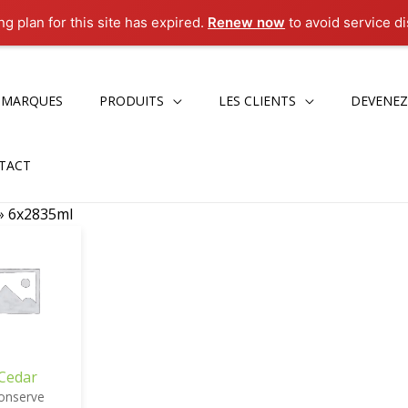
g plan for this site has expired.
Renew now
to avoid service di
 MARQUES
PRODUITS
LES CLIENTS
DEVENEZ
TACT
»
6x2835ml
Cedar
onserve