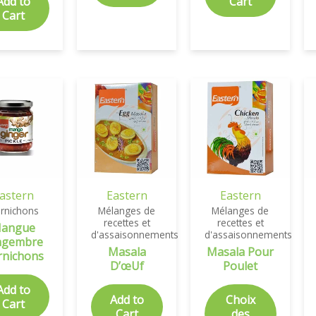
Add to
Cart
Cart
astern
Eastern
Eastern
rnichons
Mélanges de
Mélanges de
recettes et
recettes et
angue
d'assaisonnements
d'assaisonnements
ngembre
Masala
Masala Pour
rnichons
D’œUf
Poulet
Add to
Add to
Choix
Cart
Cart
des