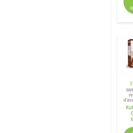
o
E
Mé
re
d'as
Ku