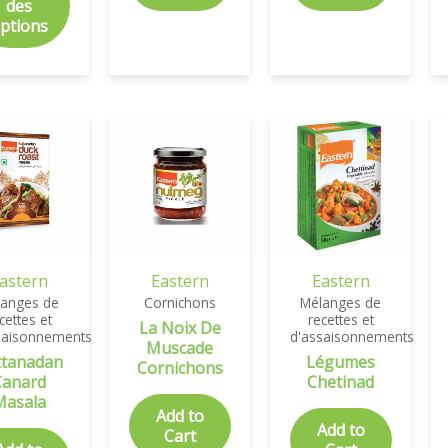
des
ptions
astern
Eastern
Eastern
langes de
Cornichons
Mélanges de
cettes et
recettes et
La Noix De
saisonnements
d'assaisonnements
Muscade
ttanadan
Légumes
Cornichons
Canard
Chetinad
Masala
Add to
Add to
Cart