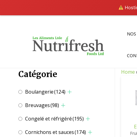
Hostin
Aller
au
contenu
NOS
CON
Home
Catégorie
Boulangerie
(124)
Breuvages
(98)
Congelé et réfrigéré
(195)
E
Cornichons et sauces
(174)
Fru