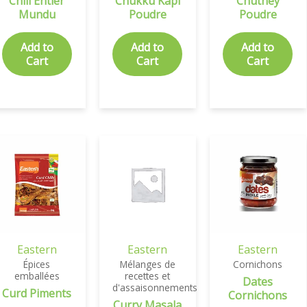
Chili Entier
Chukku Kapi
Chutney
Mundu
Poudre
Poudre
Add to
Add to
Add to
Cart
Cart
Cart
Eastern
Eastern
Eastern
Épices
Mélanges de
Cornichons
emballées
recettes et
Dates
d'assaisonnements
Curd Piments
Cornichons
Curry Masala