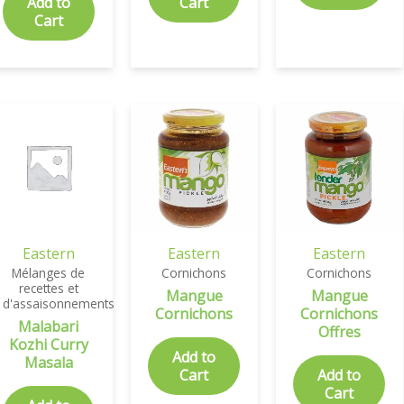
Add to
Cart
Cart
Eastern
Eastern
Eastern
Mélanges de
Cornichons
Cornichons
recettes et
Mangue
Mangue
d'assaisonnements
Cornichons
Cornichons
Malabari
Offres
Kozhi Curry
Add to
Masala
Cart
Add to
Cart