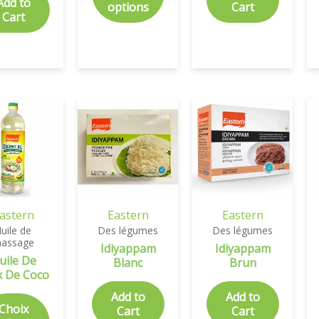
Add to
options
Cart
Cart
astern
Eastern
Eastern
uile de
Des légumes
Des légumes
assage
Idiyappam
Idiyappam
uile De
Blanc
Brun
x De Coco
Add to
Add to
Choix
Cart
Cart