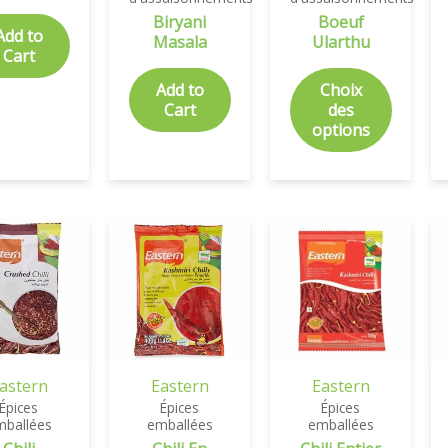
Biryani
Boeuf
Add to
Masala
Ularthu
Cart
Add to
Choix
Cart
des
options
astern
Eastern
Eastern
Épices
Épices
Épices
mballées
emballées
emballées