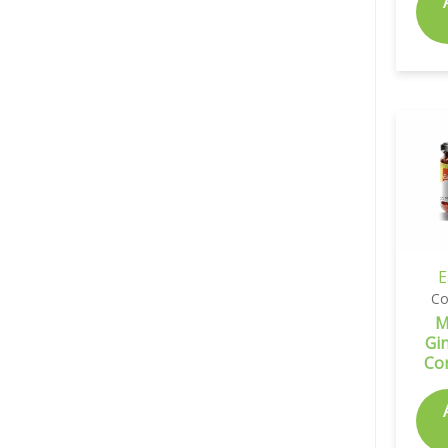
E
Co
M
Gi
Co