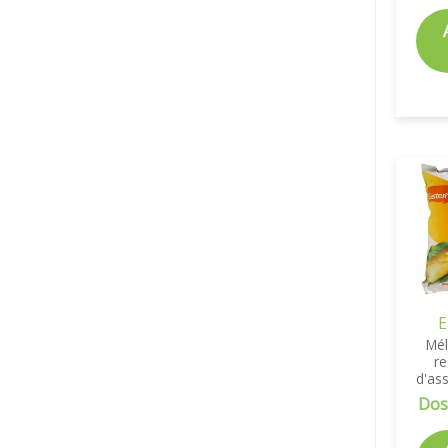
E
Mé
re
d'as
Dos