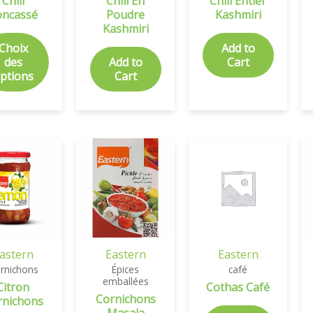
Chili
Chili En
Chili Entier
oncassé
Poudre
Kashmiri
Kashmiri
Choix
Add to
des
Add to
Cart
ptions
Cart
astern
Eastern
Eastern
rnichons
Épices
café
emballées
Citron
Cothas Café
Cornichons
rnichons