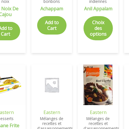
noix
bonbons
indiennes
 Noix De
Achappam
Anil Appalam
Cajou
Add to
Choix
Add to
Cart
des
Cart
options
astern
Eastern
Eastern
esserts
Mélanges de
Mélanges de
recettes et
recettes et
ane Frite
d'assaisonnements
d'assaisonnements