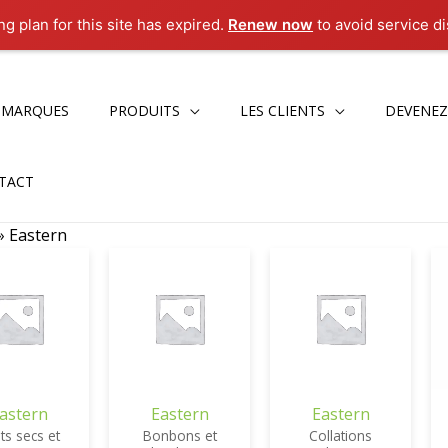
g plan for this site has expired.
Renew now
to avoid service di
 MARQUES
PRODUITS
LES CLIENTS
DEVENEZ
TACT
»
Eastern
astern
Eastern
Eastern
its secs et
Bonbons et
Collations