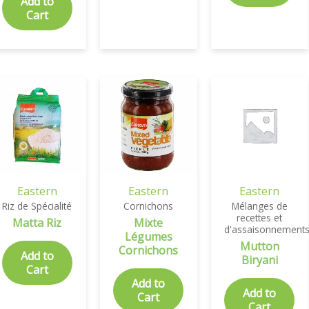
Add to
Cart
Eastern
Eastern
Eastern
Riz de Spécialité
Cornichons
Mélanges de
recettes et
Matta Riz
Mixte
d'assaisonnement
Légumes
Mutton
Cornichons
Add to
Biryani
Cart
Add to
Add to
Cart
Cart