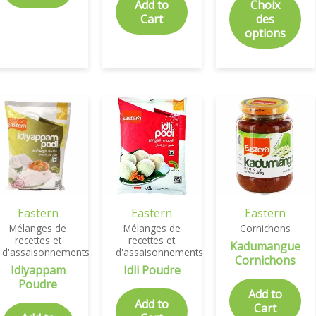
Add to
Choix
Cart
des
options
Eastern
Eastern
Eastern
Mélanges de
Mélanges de
Cornichons
recettes et
recettes et
Kadumangue
d'assaisonnements
d'assaisonnements
Cornichons
Idiyappam
Idli Poudre
Poudre
Add to
Add to
Cart