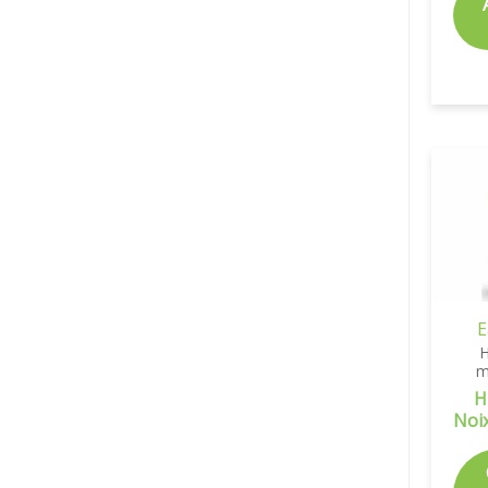
E
H
m
H
Noi