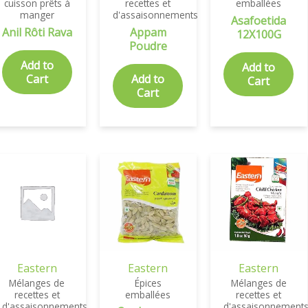
cuisson prêts à
recettes et
emballées
manger
d'assaisonnements
Asafoetida
Anil Rôti Rava
Appam
12X100G
Poudre
Add to
Add to
Cart
Add to
Cart
Cart
Eastern
Eastern
Eastern
Mélanges de
Épices
Mélanges de
recettes et
emballées
recettes et
d'assaisonnements
d'assaisonnement