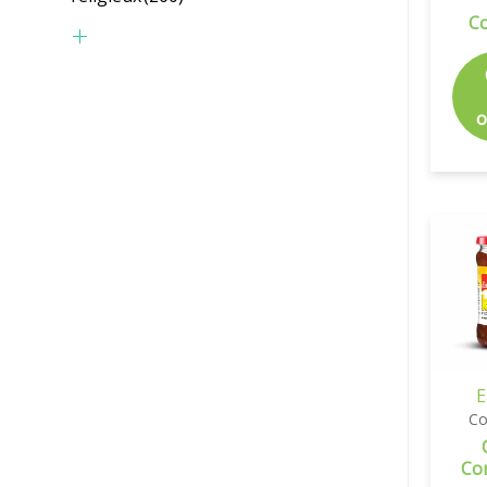
C
o
E
Co
Co