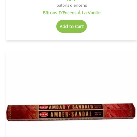
bâtons d'encens
Bâtons D’Encens À La Vanille
Add to Cart