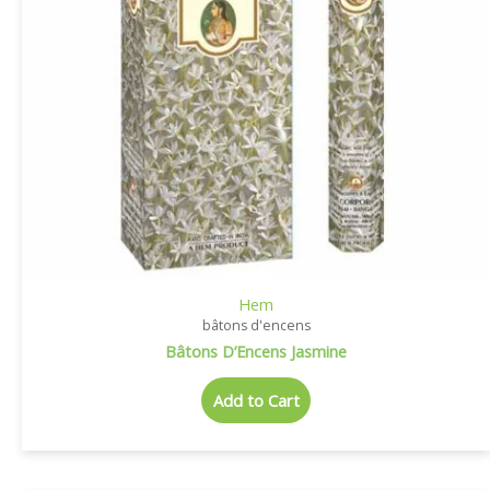
Hem
bâtons d'encens
Bâtons D’Encens Jasmine
Add to Cart