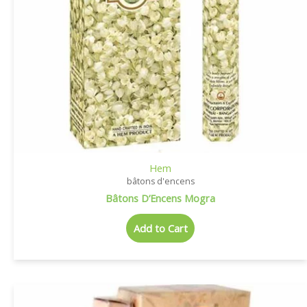
Hem
bâtons d'encens
Bâtons D’Encens Mogra
Add to Cart