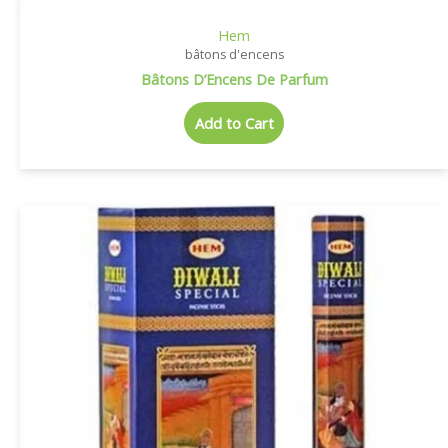
Hem
bâtons d'encens
Bâtons D’Encens De Parfum
Add to Cart