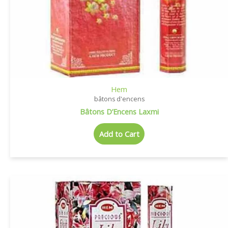
Hem
bâtons d'encens
Bâtons D’Encens Laxmi
Add to Cart