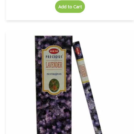
Add to Cart