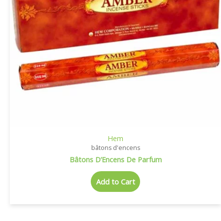
Hem
bâtons d'encens
Bâtons D’Encens De Parfum
Add to Cart