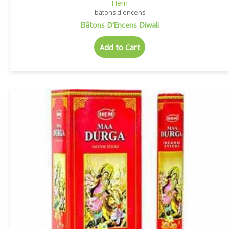
Hem
bâtons d'encens
Bâtons D’Encens Diwali
Add to Cart