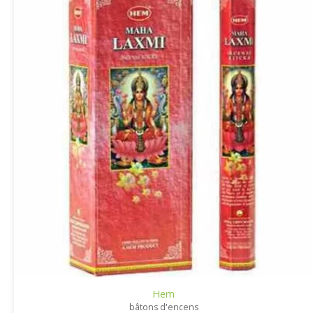
Hem
bâtons d'encens