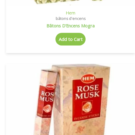
Hem
bâtons d'encens
Bâtons D’Encens Mogra
Add to Cart