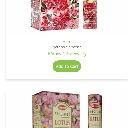
Hem
bâtons d'encens
Bâtons D’Encens Lily
Add to Cart