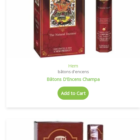
Hem
bâtons d'encens
Bâtons D’Encens Champa
Add to Cart