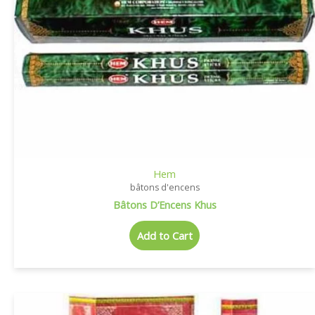
Hem
bâtons d'encens
Bâtons D’Encens Khus
Add to Cart