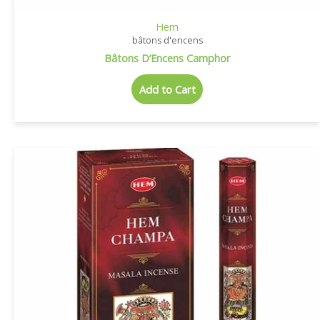
Hem
bâtons d'encens
Bâtons D’Encens Camphor
Add to Cart