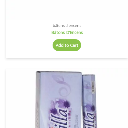
bâtons d'encens
Bâtons D’Encens
Add to Cart