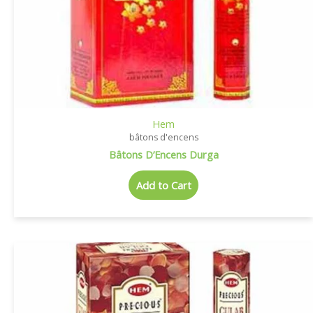
Hem
bâtons d'encens
Bâtons D’Encens Durga
Add to Cart