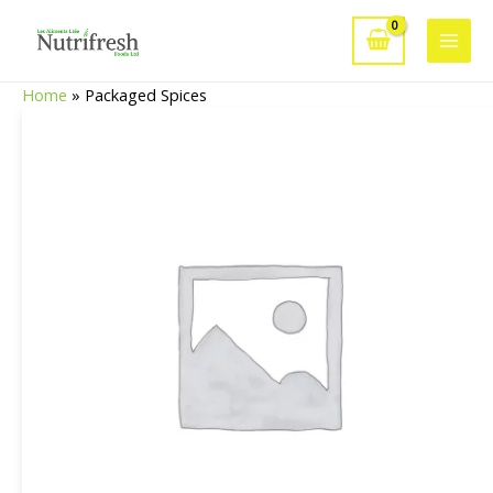
Aller
au
Main
contenu
Home
»
Packaged Spices
Men