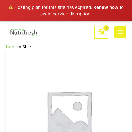
Hosting plan for this site has expired.
Renew now
to
avoid service disruption.
Aller
au
Main
contenu
Home
»
Sher
Men