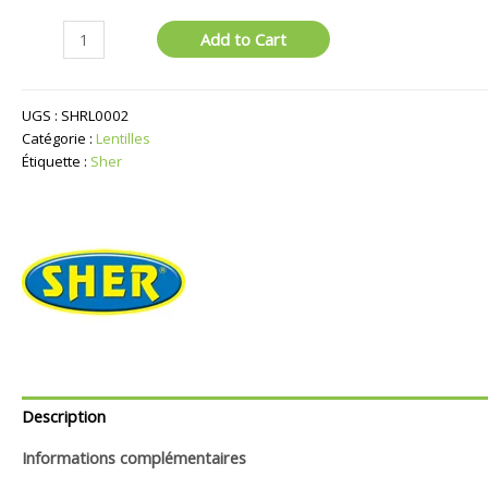
quantité
Add to Cart
de
Lentilles
Rouges
UGS :
SHRL0002
Catégorie :
Lentilles
Étiquette :
Sher
Description
Informations complémentaires