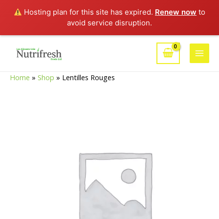
Hosting plan for this site has expired.
Renew now
to
avoid service disruption.
Aller
au
Main
contenu
Home
»
Shop
»
Lentilles Rouges
Men