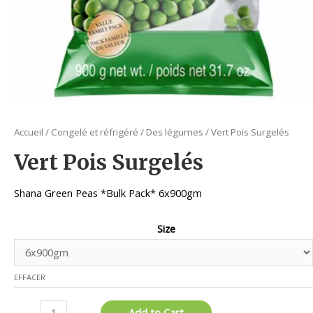
Accueil
/
Congelé et réfrigéré
/
Des légumes
/ Vert Pois Surgelés
Vert Pois Surgelés
Shana Green Peas *Bulk Pack* 6x900gm
Size
EFFACER
quantité
Add to Cart