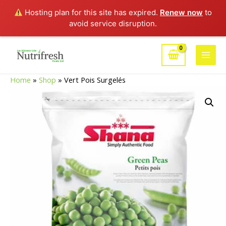
Hosting plan for this site has expired.
Renew now
to
avoid service disruption.
Aller
au
Main
contenu
Home
»
Shop
»
Vert Pois Surgelés
Men