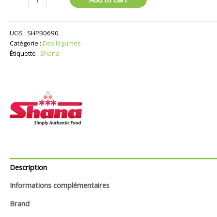
de
Vert
Pois
UGS :
SHPB0690
Surgelés
Catégorie :
Des légumes
Étiquette :
Shana
Description
Informations complémentaires
Brand