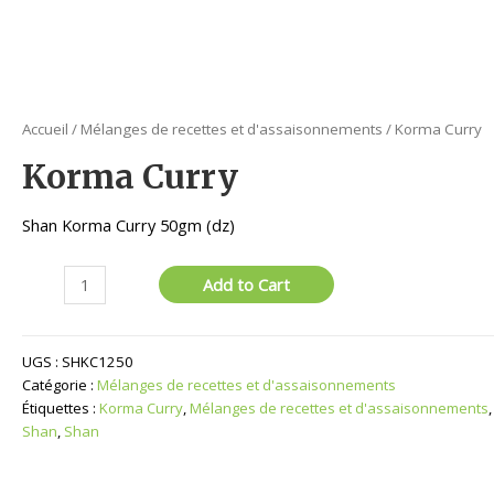
Accueil
/
Mélanges de recettes et d'assaisonnements
/ Korma Curry
Korma Curry
Shan Korma Curry 50gm (dz)
quantité
Add to Cart
de
Korma
Curry
UGS :
SHKC1250
Catégorie :
Mélanges de recettes et d'assaisonnements
Étiquettes :
Korma Curry
,
Mélanges de recettes et d'assaisonnements
,
Shan
,
Shan