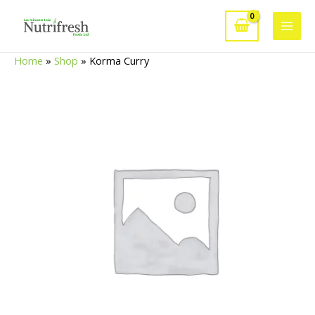
Aller
au
Main
contenu
Home
»
Shop
»
Korma Curry
Men